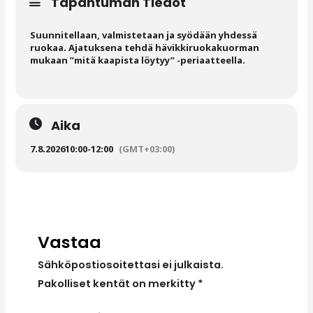
Tapahtuman Tiedot
Suunnitellaan, valmistetaan ja syödään yhdessä
ruokaa. Ajatuksena tehdä hävikkiruokakuorman
mukaan ”mitä kaapista löytyy” -periaatteella.
Aika
7.8.2026
10:00
-
12:00
(GMT+03:00)
Vastaa
Sähköpostiosoitettasi ei julkaista.
Pakolliset kentät on merkitty
*